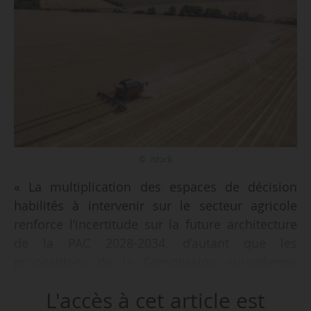
© istock
« La multiplication des espaces de décision
habilités à intervenir sur le secteur agricole
renforce l’incertitude sur la future architecture
de la PAC 2028-2034, d’autant que les
propositions de la Commission européenne
sont moins détaillées que par le passé. Cela
L'accès à cet article est
pourrait se traduire à la fois par un