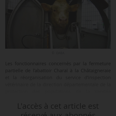
© OABA
Les fonctionnaires concernés par la fermeture
partielle de l’abattoir Charal à la Châtaigneraie
et la réorganisation du service d’inspection
vétérinaire de la direction départementale de la
protection des populations de la Vendée
peuvent bénéficier, par un arrêté du ministre de
L'accès à cet article est
l’Intérieur, de la ministre de l’Agriculture et de la
Souveraineté alimentaire et le ministre de
réservé aux abonnés