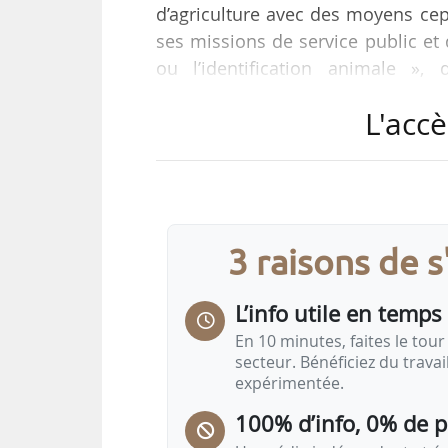
d’agriculture avec des moyens ce
ses missions de service public et d
ou l’identification animale »,
d’Agriculture France, dans sa rép
L'accè
rapport de la Cour des comptes 
d’agriculture, diffusé le jour même
« Nous validons le constat d’une 
constituer pleinement en réseau ».
3 raisons de 
L’info utile en temps 
En 10 minutes, faites le tour 
secteur. Bénéficiez du trava
expérimentée.
100% d’info, 0% de 