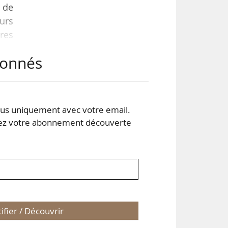
 de
eurs
res
, au
abonnés
res
s se
s uniquement avec votre email.
 votre abonnement découverte
tifier / Découvrir