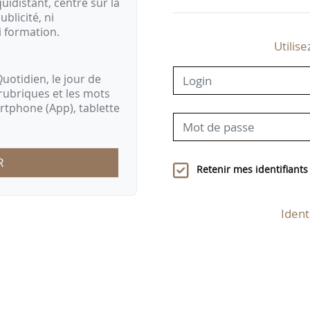
idistant, centré sur la
ublicité, ni
i formation.
Utilise
uotidien, le jour de
rubriques et les mots
artphone (App), tablette
R
Retenir mes identifiants
Ident