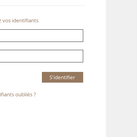
z vos identifiants
S'identifier
ifiants oubliés ?