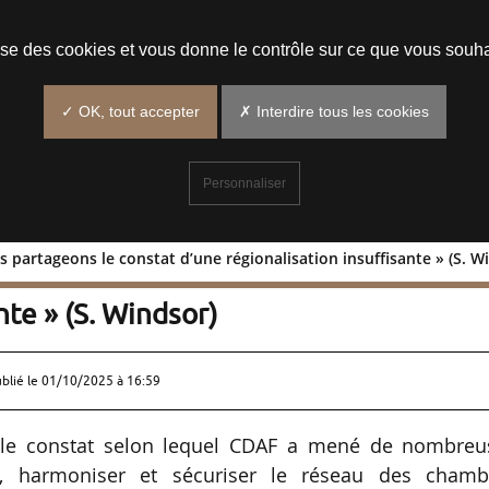
Prendre un rendez-vous
lise des cookies et vous donne le contrôle sur ce que vous souha
✓ OK, tout accepter
✗ Interdire tous les cookies
Personnaliser
 partageons le constat d’une régionalisation insuffisante » (S. W
 « Nous partageons le constat d’une
nte » (S. Windsor)
ublié le
01/10/2025 à 16:59
n le constat selon lequel CDAF a mené de nombreu
r, harmoniser et sécuriser le réseau des chamb