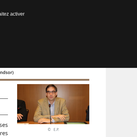
Nous joindre
itez activer
Espace abonné
indsor)
ses
© E.P.
res