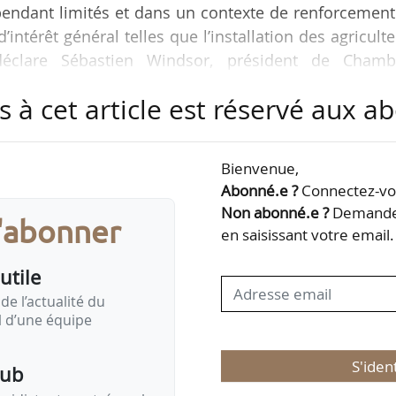
pendant limités et dans un contexte de renforcement
’intérêt général telles que l’installation des agricult
 déclare Sébastien Windsor, président de Chamb
onse datée du 12/09/2025, et publiée le 01/10/2025
s à cet article est réservé aux 
portant sur la régionalisation du réseau des chamb
.
Bienvenue,
« superposition de structures qui doivent désormai
Abonné.e ?
Connectez-vou
 Ainsi, nous partageons le constat d’une…
Non abonné.e ?
Demandez
s'abonner
en saisissant votre email.
utile
de l’actualité du
il d’une équipe
S'iden
pub