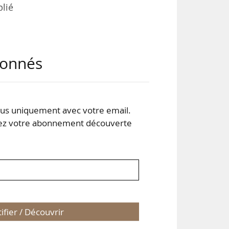
blié
e.
abonnés
xé à
s uniquement avec votre email.
r la
 votre abonnement découverte
ntre
tifier / Découvrir