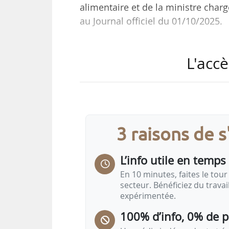
alimentaire et de la ministre char
au Journal officiel du 01/10/2025.
Le montant unitaire du niveau supé
L'accè
Le montant unitaire du niveau spéci
92,05 euros par hectare.
Tous les montants unitaires cités 
3 raisons de 
campagne 2024, le 01/10/2024.
L’info utile en temps 
Le montant unitaire du bonus haie
7 euros par hectare pour la camp
En 10 minutes, faites le tour 
secteur. Bénéficiez du trava
expérimentée.
100% d’info, 0% de 