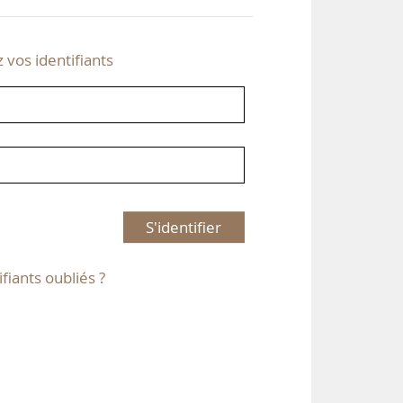
z vos identifiants
S'identifier
ifiants oubliés ?