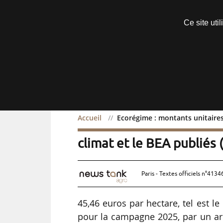
Découvrir sans engagement
Ce site uti
Menu
Accueil
Ecorégime : montants unitaires
Ecorégime : montants un
climat et le BEA publiés 
Paris - Textes officiels n°4134
45,46 euros par hectare, tel est l
pour la campagne 2025, par un arrê