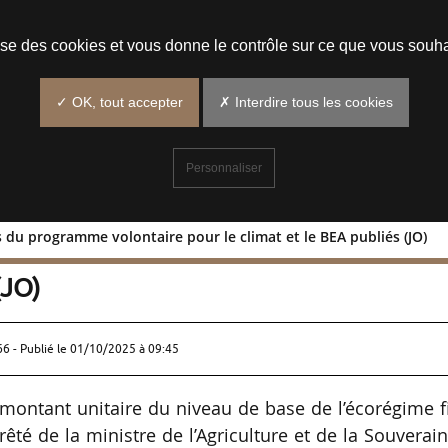
Prendre un rendez-vous
lise des cookies et vous donne le contrôle sur ce que vous souha
✓ OK, tout accepter
✗ Interdire tous les cookies
Personnaliser
 du programme volontaire pour le climat et le BEA publiés (JO)
itaires du programme volontaire pour 
(JO)
66 - Publié le
01/10/2025 à 09:45
e montant unitaire du niveau de base de l’écorégime f
té de la ministre de l’Agriculture et de la Souverai