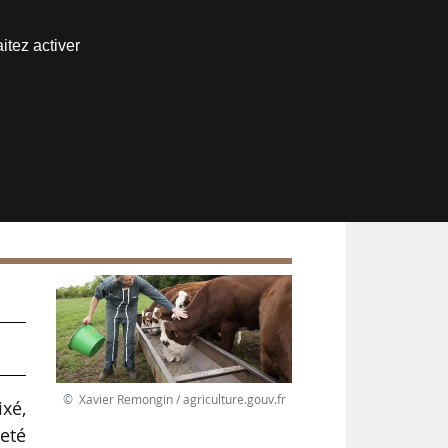
Nous joindre
itez activer
Espace abonné
le
© Xavier Remongin / agriculture.gouv.fr
ixé,
neté