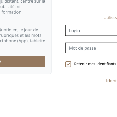
idistant, centré sur la
ublicité, ni
i formation.
Utilise
uotidien, le jour de
rubriques et les mots
artphone (App), tablette
R
Retenir mes identifiants
Ident