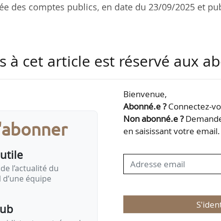
gée des comptes publics, en date du 23/09/2025 et pu
rieur de l’écorégime est fixé à 62,05 euros par hectar
s à cet article est réservé aux 
fique à l’agriculture biologique de l’écorégime est fi
Bienvenue,
Abonné.e ?
Connectez-vou
sont identiques à ceux publiés initialement au JO pou
Non abonné.e ?
Demandez
s'abonner
en saisissant votre email.
utile
s de l’écorégime est fixé à 20 euros par hectare, co
agne 2024.
de l’actualité du
il d’une équipe
S'iden
pub