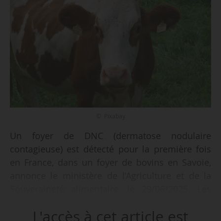
© Pixabay
Un foyer de DNC (dermatose nodulaire
contagieuse) est détecté pour la première fois
en France, dans un foyer de bovins en Savoie,
annonce le ministère de l’Agriculture et de la
Souveraineté alimentaire, le 29/06/2025. Les
bovins présentaient des signes cliniques
L'accès à cet article est
évocateurs (fièvre et nodules sur la peau) : leur