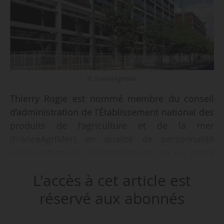
© FranceAgriMer
Thierry Rogie est nommé membre du conseil
d’administration de l’Établissement national des
produits de l’agriculture et de la mer
(FranceAgriMer) en qualité de personnalité
représentant les consommateurs, par un arrêté
de la ministre de l’Agriculture et de la
L'accès à cet article est
Souveraineté alimentaire, en date du
18/06/2025, et publié au Journal officiel le
réservé aux abonnés
28/06/2025. Il remplace Jessica Vie.