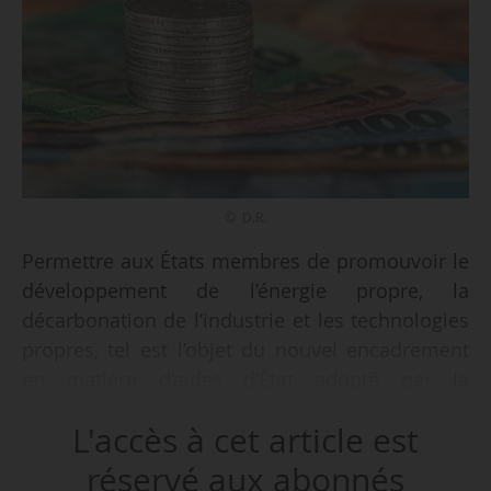
© D.R.
Permettre aux États membres de promouvoir le
développement de l’énergie propre, la
décarbonation de l’industrie et les technologies
propres, tel est l’objet du nouvel encadrement
en matière d’aides d’État adopté par la
Commission européenne le 24/06/2025. Il
L'accès à cet article est
définit les conditions dans lesquelles les États
membres peuvent octroyer des aides pour
réservé aux abonnés