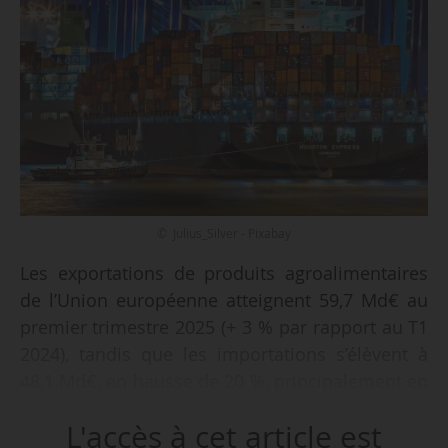
© Julius_Silver - Pixabay
Les exportations de produits agroalimentaires
de l’Union européenne atteignent 59,7 Md€ au
premier trimestre 2025 (+ 3 % par rapport au T1
2024), tandis que les importations s’élèvent à
48,1 Md€, en hausse de 20 %, principalement en
raison de la hausse des prix du cacao, du café,
L'accès à cet article est
des fruits et des fruits à coque, informe la