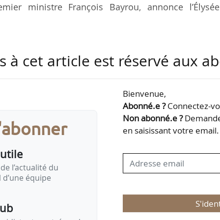
mier ministre François Bayrou, annonce l’Élysée
l’Assemblée nationale, et Gérard Larcher, président
s à cet article est réservé aux 
 de nomination afin que la commission intéressée
nce sur cette nomination, dans les conditions prév
 13 de la Constitution.
Bienvenue,
Abonné.e ?
Connectez-vou
t sa nomination, Anne-Isabelle Etienvre succèder
Non abonné.e ?
Demandez
s'abonner
 conseil d’administration du Cnes le 23/05/2025. De
en saisissant votre email.
renguer est…
utile
de l’actualité du
il d’une équipe
S'iden
pub