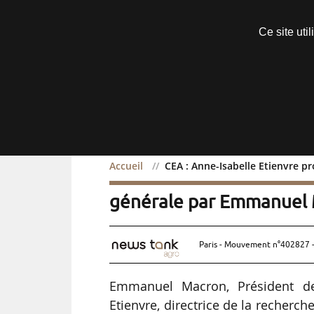
Découvrir sans engagement
Ce site uti
Menu
Accueil
CEA : Anne-Isabelle Etienvre 
CEA : Anne-Isabelle Eti
générale par Emmanuel
Paris - Mouvement n°402827 -
Emmanuel Macron, Président de
Etienvre, directrice de la recher