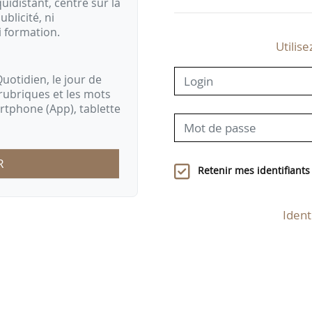
idistant, centré sur la
ublicité, ni
i formation.
Utilise
uotidien, le jour de
rubriques et les mots
artphone (App), tablette
R
Retenir mes identifiants
Ident