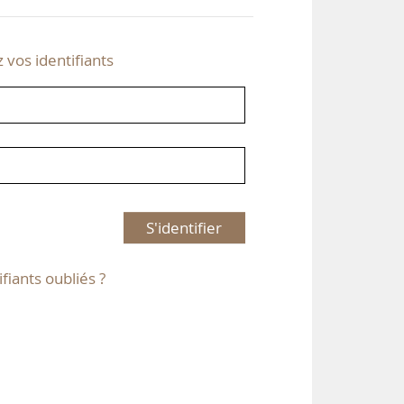
z vos identifiants
S'identifier
ifiants oubliés ?