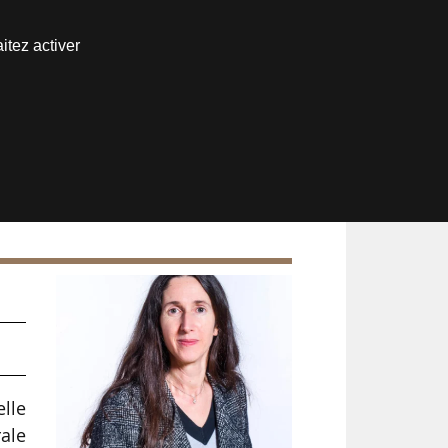
Nous joindre
itez activer
Espace abonné
lle
rale