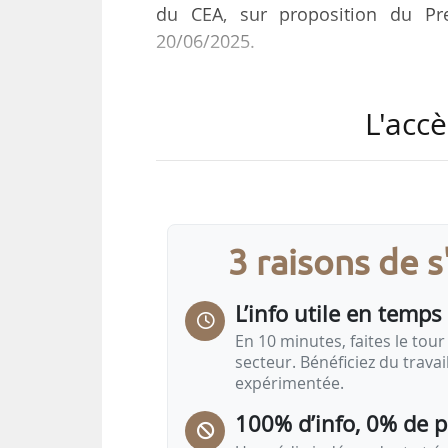
du CEA, sur proposition du Pre
20/06/2025.
Yaël Braun-Pivet, présidente de 
L'accè
Sénat, sont saisis de ce projet
chacune des assemblées se prono
par le cinquième alinéa de l’article
Si les Parlementaires approuven
3 raisons de 
François Jacq, nommé président du
son départ, Marie-Astrid Ravon-Be
L’info utile en temps 
En 10 minutes, faites le tour 
secteur. Bénéficiez du trava
expérimentée.
100% d’info, 0% de 