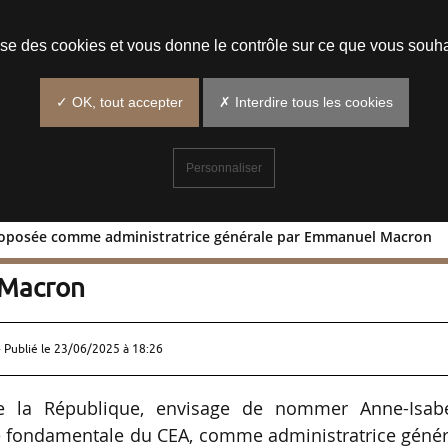
Prendre un rendez-vous
lise des cookies et vous donne le contrôle sur ce que vous souha
✓ OK, tout accepter
✗ Interdire tous les cookies
Personnaliser
proposée comme administratrice générale par Emmanuel Macron
envre proposée comme administratrice
 Macron
 Publié le
23/06/2025 à 18:26
 la République, envisage de nommer Anne-Isabe
che fondamentale du CEA, comme administratrice géné