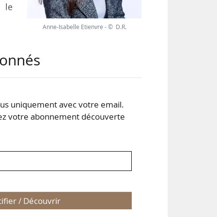
 le
Anne-Isabelle Etienvre - © D.R.
 du
abonnés
 de
ues
s uniquement avec votre email.
a à
 votre abonnement découverte
puis
tifier / Découvrir