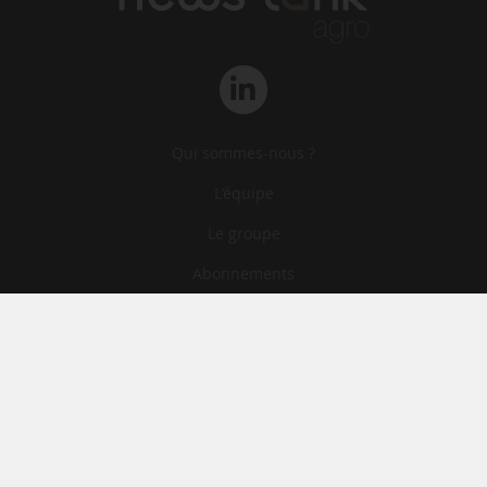
Qui sommes-nous ?
L‘équipe
Le groupe
Abonnements
Contact
Archives
CGA
Mentions légales
Confidentialité