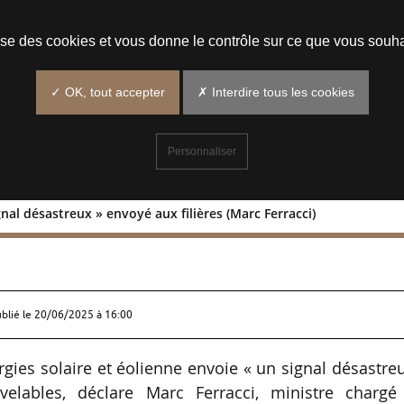
Prendre un rendez-vous
lise des cookies et vous donne le contrôle sur ce que vous souha
✓ OK, tout accepter
✗ Interdire tous les cookies
Personnaliser
gnal désastreux » envoyé aux filières (Marc Ferracci)
« Un signal désastreux » envoyé aux
ublié le
20/06/2025 à 16:00
rgies solaire et éolienne envoie « un signal désastre
velables, déclare Marc Ferracci, ministre chargé