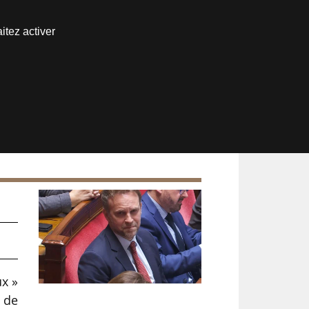
Nous joindre
itez activer
Espace abonné
ux »
 de