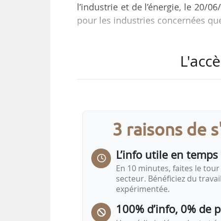
l’industrie et de l’énergie, le 20/0
pour les industries concernées que
Un amendement visant à instaur
L'accè
installations de production d’élect
voté lors de l’examen de la pr
simplification normative dans le 
séance publique à l’Assemblée n
par Jérôme Nury, déput…
3 raisons de 
L’info utile en temps 
En 10 minutes, faites le tour 
secteur. Bénéficiez du trava
expérimentée.
100% d’info, 0% de 