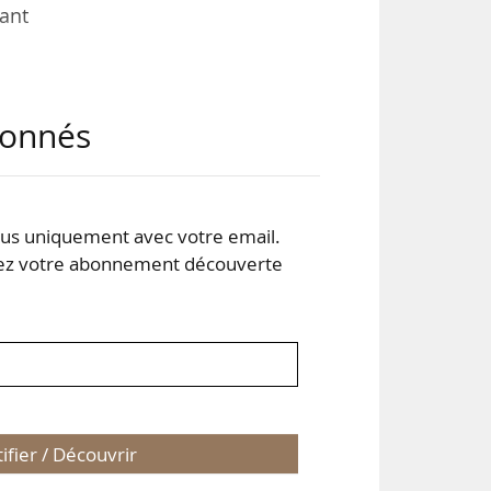
tant
les
abonnés
 été
 et
, en
ndu
s uniquement avec votre email.
 votre abonnement découverte
tifier / Découvrir