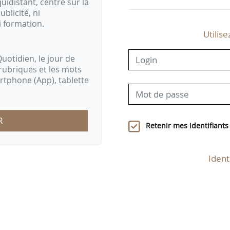
idistant, centré sur la
ublicité, ni
i formation.
Utilise
uotidien, le jour de
rubriques et les mots
artphone (App), tablette
R
Retenir mes identifiants
Ident