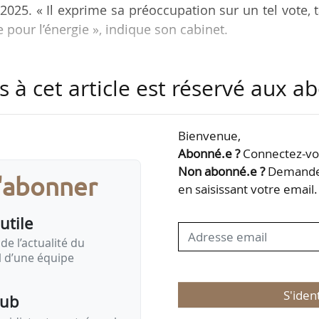
6/2025. « Il exprime sa préoccupation sur un tel vote, 
 pour l’énergie », indique son cabinet.
er un moratoire sur le développement de nouvel
s à cet article est réservé aux 
ricité utilisant l’énergie photovoltaïque et éolienne a
oposition de loi portant programmation nationale
secteur économique de l’énergie, dite PPL Gremillet
Bienvenue,
ationale, le 19/06/2025. Cet amendement était défe
Abonné.e ?
Connectez-vou
Non abonné.e ?
Demandez
s'abonner
en saisissant votre email.
utile
de l’actualité du
il d’une équipe
S'iden
pub