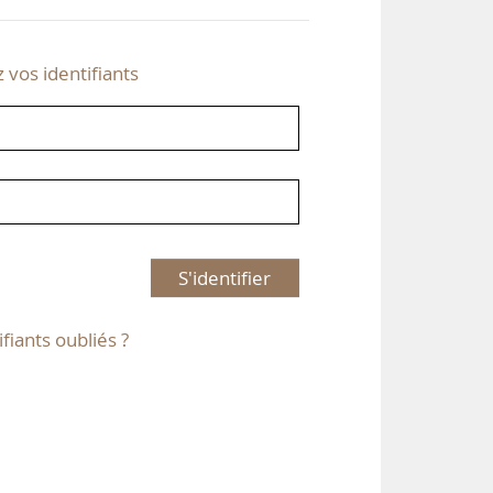
z vos identifiants
S'identifier
ifiants oubliés ?