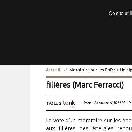
Découvrir sans engagement
Ce site uti
Menu
Accueil
Moratoire sur les EnR : « Un si
Moratoire sur les EnR : 
filières (Marc Ferracci)
Paris - Actualité n°402630 - P
Le vote d’un moratoire sur les éne
aux filières des énergies renou