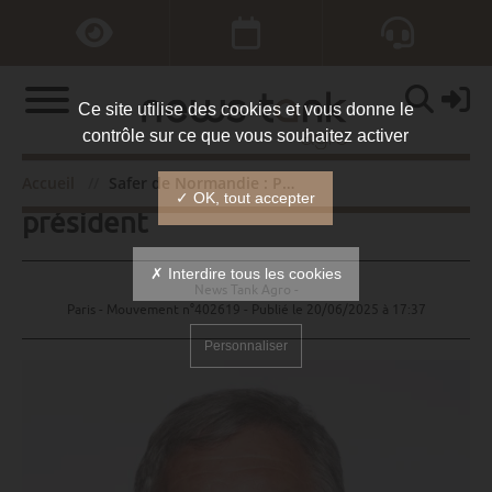
Ce site utilise des cookies et vous donne le
contrôle sur ce que vous souhaitez activer
Safer de Normandie : Pascal Férey
Accueil
Safer de Normandie : Pascal Férey président
✓ OK, tout accepter
président
✗ Interdire tous les cookies
News Tank Agro -
Paris - Mouvement n°402619 - Publié le
20/06/2025 à 17:37
Personnaliser