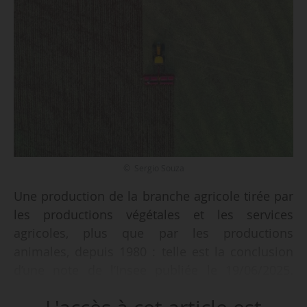
© Sergio Souza
Une production de la branche agricole tirée par
les productions végétales et les services
agricoles, plus que par les productions
animales, depuis 1980 : telle est la conclusion
d’une note de l’Insee publiée le 19/06/2025.
Entre les années 1980-1984 et 2020-2024, la
production végétale s’est, en effet accrue, de