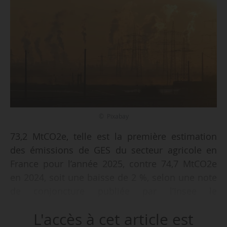
© Pixabay
73,2 MtCO2e, telle est la première estimation
des émissions de GES du secteur agricole en
France pour l’année 2025, contre 74,7 MtCO2e
en 2024, soit une baisse de 2 %, selon une note
de conjoncture publiée par l’Insee le
18/06/2025. Le SDES et l’Insee publient des
L'accès à cet article est
comptes d’émissions dans l’air (AEA, Air