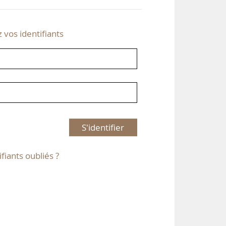
z vos identifiants
S'identifier
ifiants oubliés ?