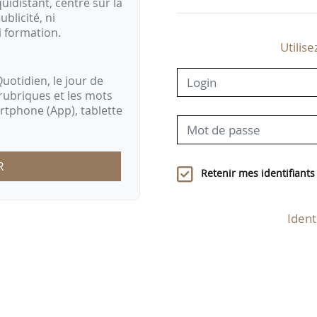
idistant, centré sur la
ublicité, ni
i formation.
Utilise
uotidien, le jour de
rubriques et les mots
artphone (App), tablette
R
Retenir mes identifiants
Ident