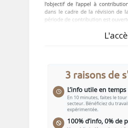
l’objectif de l’appel à contribu
dans le cadre de la révision de l
période de contribution est ouvert
L'accè
Cette révision prévoit notamment l
promesse faite en 2023 par la Com
Vision pour l’agriculture et l’al
une référence spécifique visant 
poussins d’un jour, mesure dont…
3 raisons de 
L’info utile en temps 
En 10 minutes, faites le tour 
secteur. Bénéficiez du trava
expérimentée.
100% d’info, 0% de 