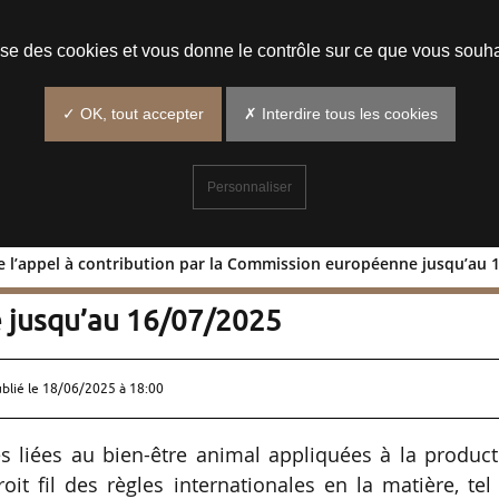
Prendre un rendez-vous
lise des cookies et vous donne le contrôle sur ce que vous souha
✓ OK, tout accepter
✗ Interdire tous les cookies
Personnaliser
e l’appel à contribution par la Commission européenne jusqu’au 
ent de l’appel à contribution par la
 jusqu’au 16/07/2025
ublié le
18/06/2025 à 18:00
s liées au bien-être animal appliquées à la product
it fil des règles internationales en la matière, tel