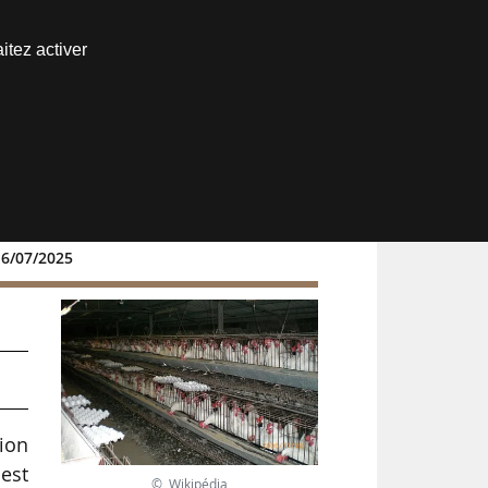
Nous joindre
itez activer
Espace abonné
16/07/2025
ion
 est
© Wikipédia