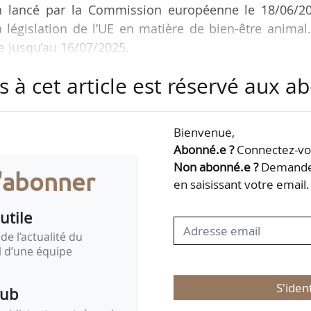
tion lancé par la Commission européenne le 18/06/20
a législation de l’UE en matière de bien-être animal
e jusqu’au 16/07/2025.
s à cet article est réservé aux 
’élimination progressive de l’utilisation des cages,
mission européenne, et qui fait également partie d
imentation de Christophe Hansen. Elle intègre égale
Bienvenue,
à éliminer progressivement l’abattage systématique 
Abonné.e ?
Connectez-vou
Non abonné.e ?
Demandez
s'abonner
en saisissant votre email.
utile
de l’actualité du
il d’une équipe
S'iden
pub