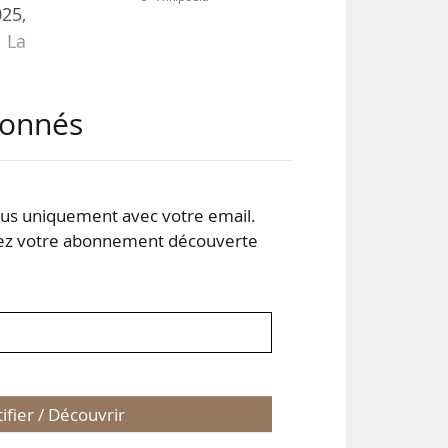
25,
. La
abonnés
 une
e la
ment
des
s uniquement avec votre email.
 votre abonnement découverte
tifier / Découvrir