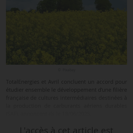
© Pixabay
TotalEnergies et Avril concluent un accord pour
étudier ensemble le développement d’une filière
française de cultures intermédiaires destinées à
la production de carburants aériens durables
(SAF), annoncent-ils le 18/06/2025.
L'accès à cet article est
« Cet accord s’inscrit dans le contexte d’une