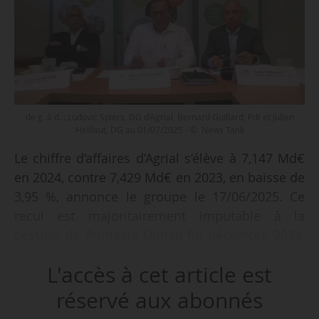
de g. à d. : Ludovic Spiers, DG d’Agrial, Bernard Guillard, Pdt et Julien
Heillaut, DG au 01/07/2025 - © News Tank
Le chiffre d’affaires d’Agrial s’élève à 7,147 Md€
en 2024, contre 7,429 Md€ en 2023, en baisse de
3,95 %, annonce le groupe le 17/06/2025. Ce
recul est majoritairement imputable à la
cession de Primeale United fin décembre 2024,
selon Agrial.
L'accès à cet article est
« Si le CA a légèrement baissé, nous avons
réservé aux abonnés
gagné en rentabilité. Notre EBE atteint 272 M€