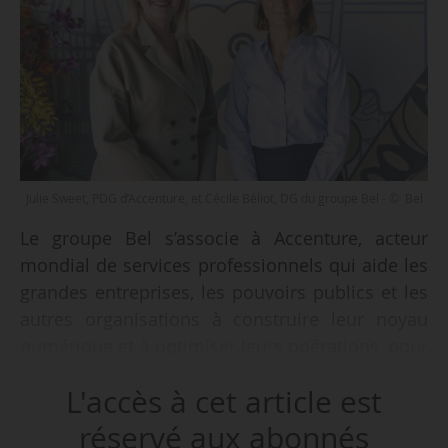
Julie Sweet, PDG d’Accenture, et Cécile Béliot, DG du groupe Bel - © Bel
Le groupe Bel s’associe à Accenture, acteur
mondial de services professionnels qui aide les
grandes entreprises, les pouvoirs publics et les
autres organisations à construire leur noyau
numérique et à optimiser leurs opérations, pour
piloter sa transformation numérique, annonce-
L'accès à cet article est
t-il le 17/06/2025.
réservé aux abonnés