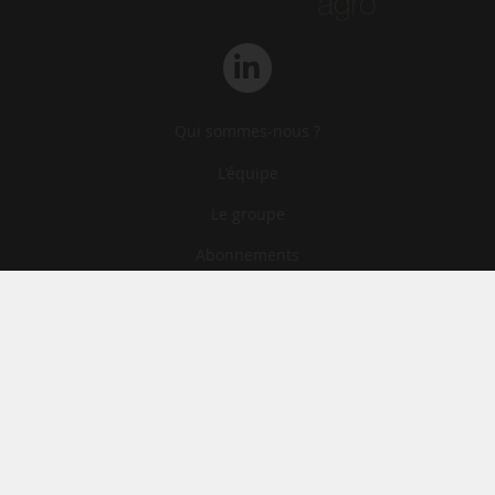
Qui sommes-nous ?
L‘équipe
Le groupe
Abonnements
Contact
Archives
CGA
Mentions légales
Confidentialité