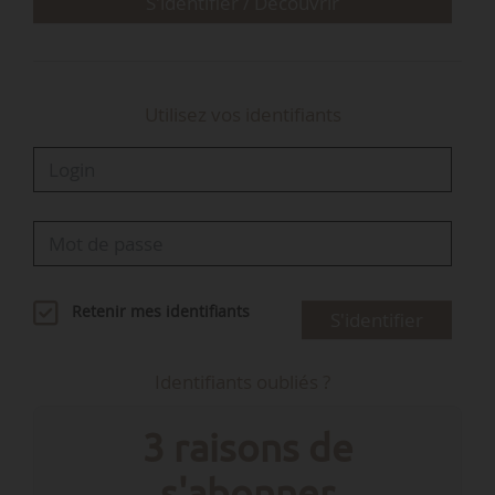
Rochefort, directrice marketing et
S'identifier / Découvrir
communication de Pierre Martinet, est élue
présidente de la…
Utilisez vos identifiants
Retenir mes identifiants
S'identifier
Identifiants oubliés ?
3 raisons de
s'abonner