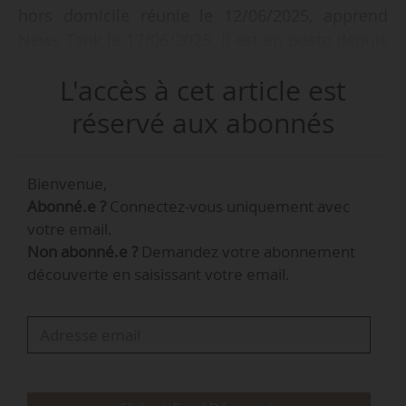
hors domicile réunie le 12/06/2025, apprend
News Tank le 17/06/2025. Il est en poste depuis
juin 2023.
L'accès à cet article est
Le bureau est également élu, avec :
réservé aux abonnés
• Xavier Delarose, responsable du Foodservice
France de Cargill Global Edible Oils Solutions,
Bienvenue,
en tant que vice-président ;
Abonné.e ?
Connectez-vous uniquement avec
• Alexander Lohnherr, président de Meiko
votre email.
France, en tant que vice-président ;
Non abonné.e ?
Demandez votre abonnement
• Ludovic Courtier, directeur général d’Espri
découverte en saisissant votre email.
Restauration, en tant que trésorier.
Véronique Racine, directrice générale de
Savencia Foodservice est élue co-présidente de
la commission Boulangerie-Pâtisserie. Fabienne