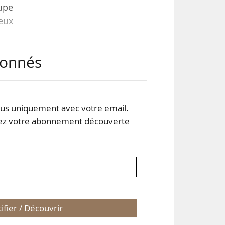
upe
eux
abonnés
 du
ans
its
res
s uniquement avec votre email.
 votre abonnement découverte
tifier / Découvrir