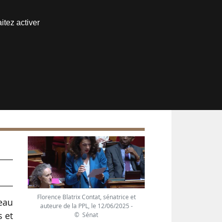
Nous joindre
itez activer
Espace abonné
Florence Blatrix Contat, sénatrice et
eau
auteure de la PPL, le 12/06/2025 -
s et
© Sénat