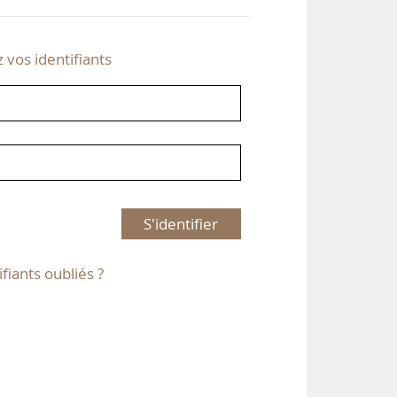
z vos identifiants
S'identifier
ifiants oubliés ?