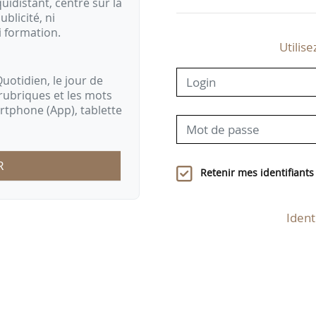
idistant, centré sur la
ublicité, ni
i formation.
Utilise
uotidien, le jour de
rubriques et les mots
artphone (App), tablette
R
Retenir mes identifiants
Ident