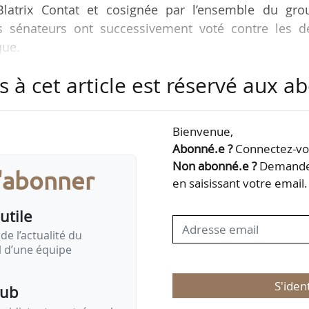
 Blatrix Contat et cosignée par l’ensemble du gro
es sénateurs ont successivement voté contre les d
que.
s à cet article est réservé aux 
me la position de la commission de l’aménagement
urable du 04/06/2025. Alors que la PPL prévoyait, d
rizon 2031 l’utilisation et le stockage des produ
Bienvenue,
inéraux au sein des périmètres de protection des ai
Abonné.e ?
Connectez-vou
ommission estimait que « ce profond…
Non abonné.e ?
Demandez
s'abonner
en saisissant votre email.
utile
de l’actualité du
il d’une équipe
S'iden
pub