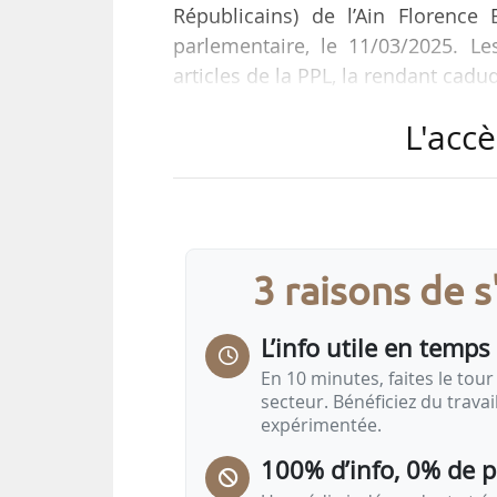
Républicains) de l’Ain Florence
parlementaire, le 11/03/2025. L
articles de la PPL, la rendant cadu
L'accè
Cette décision du Sénat confir
territoire et du développement d
son article 1, d’interdire à ho
phytosanitaires et des engrais m
d’alimentation des captages, la c
3 raisons de 
L’info utile en temps 
En 10 minutes, faites le tour 
secteur. Bénéficiez du trava
expérimentée.
100% d’info, 0% de 