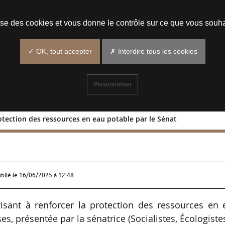
Prendre un rendez-vous
lise des cookies et vous donne le contrôle sur ce que vous souha
✓ OK, tout accepter
✗ Interdire tous les cookies
Personnaliser
rotection des ressources en eau potable par le Sénat
r la protection des ressources en eau
ublié le
16/06/2025 à 12:48
isant à renforcer la protection des ressources en 
es, présentée par la sénatrice (Socialistes, Écologiste