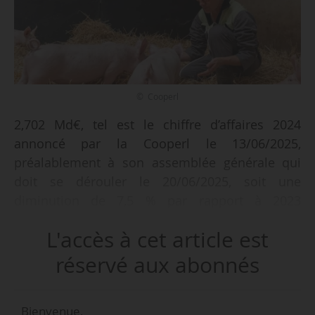
© Cooperl
2,702 Md€, tel est le chiffre d’affaires 2024
annoncé par la Cooperl le 13/06/2025,
préalablement à son assemblée générale qui
doit se dérouler le 20/06/2025, soit une
diminution de 7,5 % par rapport à 2023
(2,922 Md€).
L'accès à cet article est
En parallèle, la coopérative a maintenu son
réservé aux abonnés
abattage de porcs à 4,4 M d’animaux. « La
diminution des prix du porc en élevage s’est
Bienvenue,
répercutée directement sur le chiffre d’affaires