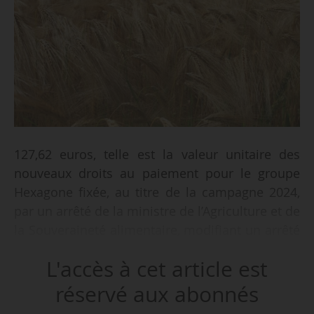
127,62 euros, telle est la valeur unitaire des
nouveaux droits au paiement pour le groupe
Hexagone fixée, au titre de la campagne 2024,
par un arrêté de la ministre de l’Agriculture et de
la Souveraineté alimentaire, modifiant un arrêté
du 25/09/2024, en date du 10/06/2025 et publié
L'accès à cet article est
au Journal officiel le 13/06/2025. La valeur était
auparavant fixée à 127,51 euros par l’arrêté du
réservé aux abonnés
25/09/2024.