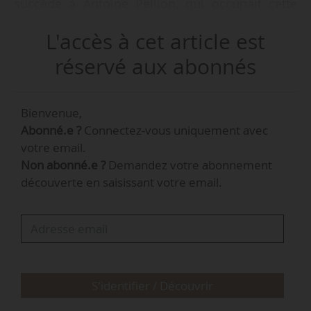
succède à Antoine Pellion, qui occupait cette
fonction entre mai 2022 et mars 2025, et est
L'accès à cet article est
devenu directeur général adjoint chargé du
développement d’Idex.
réservé aux abonnés
Augustin Augier était délégué général d’Europe
Bienvenue,
Écologie Les Verts, entre décembre 2022 et
Abonné.e ?
Connectez-vous uniquement avec
janvier 2025. Il était également directeur général
votre email.
de l’ONG Alima (The Alliance for International
Non abonné.e ?
Demandez votre abonnement
Medical Action) entre 2019 et 2021.
découverte en saisissant votre email.
S'identifier / Découvrir