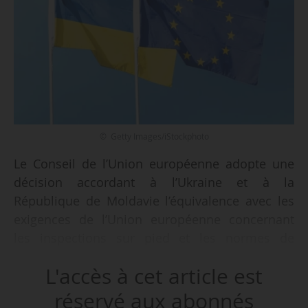
© Getty Images/iStockphoto
Le Conseil de l’Union européenne adopte une
décision accordant à l’Ukraine et à la
République de Moldavie l’équivalence avec les
exigences de l’Union européenne concernant
les inspections sur pied et les normes de
production de semences, annonce-t-il le
L'accès à cet article est
12/06/2025. Cette décision entrera en vigueur 20
jours après sa publication au Journal officiel de
réservé aux abonnés