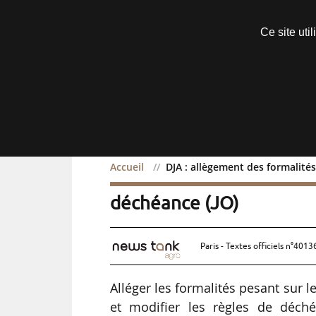
Découvrir sans engagement
Ce site uti
Menu
Accueil
DJA : allègement des formalités
DJA : allègement des for
déchéance (JO)
Paris - Textes officiels n°4013
Alléger les formalités pesant sur le
et modifier les règles de déch