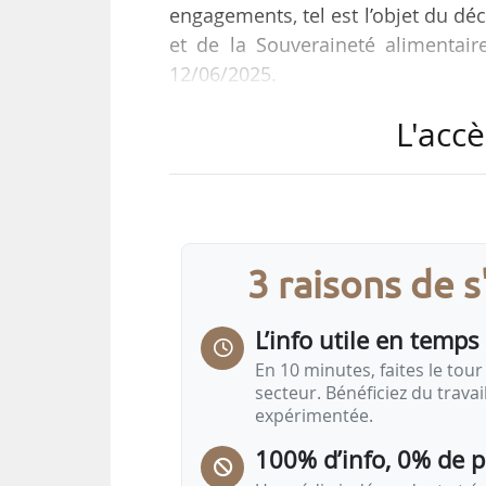
engagements, tel est l’objet du déc
et de la Souveraineté alimentaire
12/06/2025.
L'accè
Ainsi, les jeunes agriculteurs bénéf
transmettre aux autorités compéte
pendant quatre ans.
De plus, dans le cadre des modali
3 raisons de 
de 10 % de la DJA prononcée lorsque
exigées au terme de la deuxième
L’info utile en temps 
En 10 minutes, faites le tour 
secteur. Bénéficiez du trava
expérimentée.
100% d’info, 0% de 