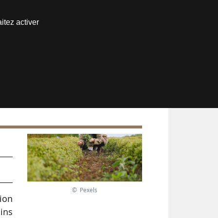
Nous joindre
itez activer
Espace abonné
© Pexels
tion
ins