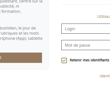
idistant, centré sur la
ublicité, ni
i formation.
Utilise
uotidien, le jour de
rubriques et les mots
artphone (App), tablette
R
Retenir mes identifiants
Ident