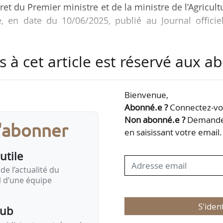
ret du Premier ministre et de la ministre de l’Agricult
, en date du 10/06/2025, publié au Journal officie
s à cet article est réservé aux 
iciaires d’aides à l’installation ne sont plus contraint
ntes leur comptabilité de gestion, qu’ils doivent t
Bienvenue,
Abonné.e ?
Connectez-vou
tés de déchéance, est supprimée la déchéance parti
Non abonné.e ?
Demandez
s'abonner
 le bénéficiaire n’adressait pas les pièces justificat
en saisissant votre email.
 année…
utile
de l’actualité du
il d’une équipe
S'iden
pub