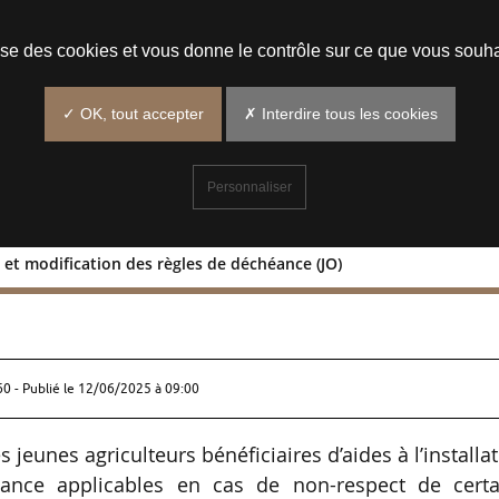
Prendre un rendez-vous
lise des cookies et vous donne le contrôle sur ce que vous souha
✓ OK, tout accepter
✗ Interdire tous les cookies
Personnaliser
 et modification des règles de déchéance (JO)
malités et modification des règles de
60 - Publié le
12/06/2025 à 09:00
s jeunes agriculteurs bénéficiaires d’aides à l’installa
éance applicables en cas de non-respect de certa