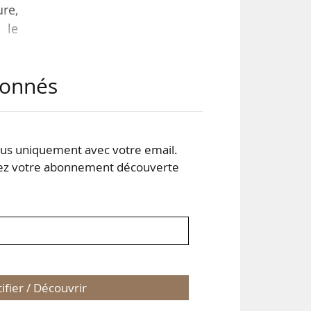
ure,
l le
abonnés
s de
enir
s uniquement avec votre email.
elle
 votre abonnement découverte
ives
tifier / Découvrir