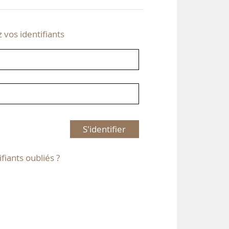
z vos identifiants
S'identifier
ifiants oubliés ?