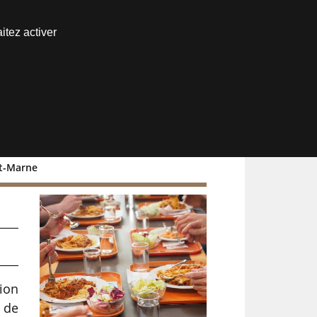
Nous joindre
itez activer
Espace abonné
et-Marne
a
tion
 de