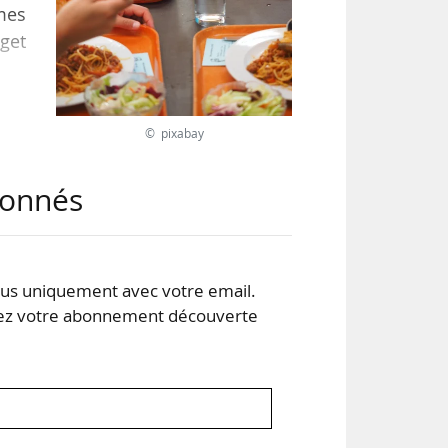
mes
dget
e la
© pixabay
é la
ité
abonnés
uve,
s uniquement avec votre email.
 votre abonnement découverte