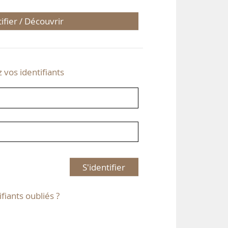
tifier / Découvrir
z vos identifiants
S'identifier
ifiants oubliés ?