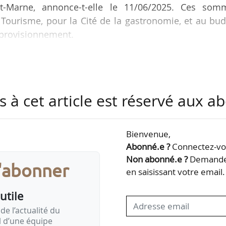
-et-Marne, annonce-t-elle le 11/06/2025. Ces som
Tourisme, pour la Cité de la gastronomie, et au bu
pprovisionnement.
t n’aurait pas été possible sans la bonne gestion d
les agences de notation. Fitch a récemment confirm
 stable, en soulignant la solidité de la capac
s à cet article est réservé aux 
té et la qualité de son pilotage budgétaire. Pour pre
c succès en…
Bienvenue,
Abonné.e ?
Connectez-vou
Non abonné.e ?
Demandez
s'abonner
en saisissant votre email.
utile
de l’actualité du
il d’une équipe