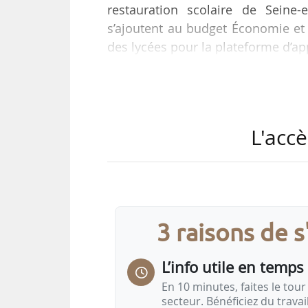
restauration scolaire de Seine
s’ajoutent au budget Économie et 
des lycées pour la plateforme d’a
« Cette stratégie de redéploiemen
Région Île-de-France, saluée par 
note AA-, avec une perspective
L'accè
d’autofinancement de la collectivi
la Région Île-de-France a levé́ ave
3 raisons de 
L’info utile en temps 
En 10 minutes, faites le tour 
secteur. Bénéficiez du trava