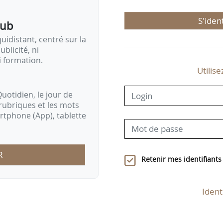
S'iden
pub
idistant, centré sur la
ublicité, ni
i formation.
Utilise
uotidien, le jour de
rubriques et les mots
artphone (App), tablette
R
Retenir mes identifiants
Ident