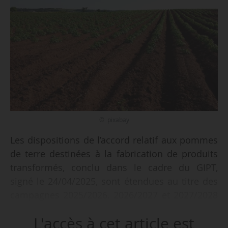
© pixabay
Les dispositions de l’accord relatif aux pommes
de terre destinées à la fabrication de produits
transformés, conclu dans le cadre du GIPT,
signé le 24/04/2025, sont étendues au titre des
campagnes 2025/2026, 2026/2027 et 2027/2028
(soit du 01/07/2025 au 30/06/2028) à tous les
L'accès à cet article est
membres des professions constituant cette