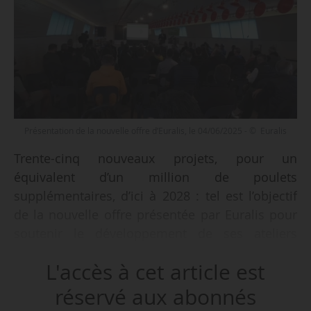
Présentation de la nouvelle offre d’Euralis, le 04/06/2025 - © Euralis
Trente-cinq nouveaux projets, pour un
équivalent d’un million de poulets
supplémentaires, d’ici à 2028 : tel est l’objectif
de la nouvelle offre présentée par Euralis pour
soutenir le développement de ses ateliers
volailles, le 04/06/2025.
L'accès à cet article est
La coopérative agricole et agroalimentaire du
réservé aux abonnés
Sud-Ouest propose aux producteurs qui veulent