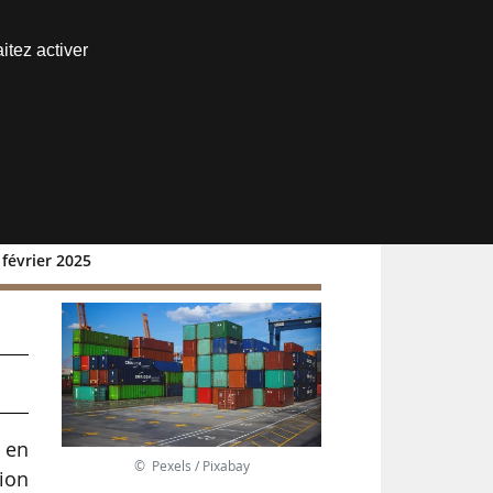
Nous joindre
itez activer
Espace abonné
février 2025
,
 en
© Pexels / Pixabay
sion