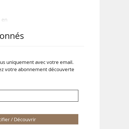
 en
. Le
abonnés
%),
café
cao
) et
s uniquement avec votre email.
 votre abonnement découverte
tifier / Découvrir