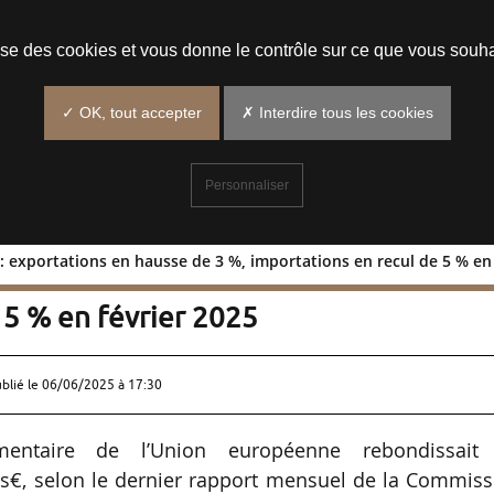
Prendre un rendez-vous
lise des cookies et vous donne le contrôle sur ce que vous souha
✓ OK, tout accepter
✗ Interdire tous les cookies
Personnaliser
exportations en hausse de 3 %, importations en recul de 5 % en 
aire : exportations en hausse de 3 %
 5 % en février 2025
ublié le
06/06/2025 à 17:30
imentaire de l’Union européenne rebondissait
ds€, selon le dernier rapport mensuel de la Commis