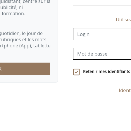
idistant, centré sur la
ublicité, ni
i formation.
Utilise
uotidien, le jour de
rubriques et les mots
artphone (App), tablette
R
Retenir mes identifiants
Ident