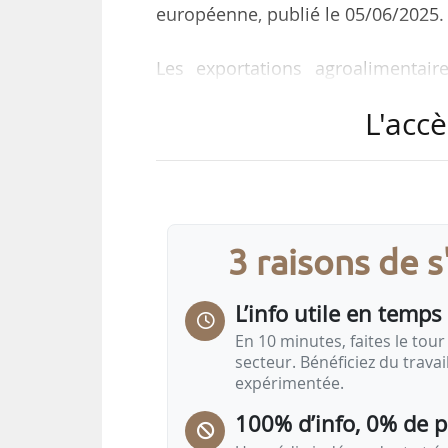
européenne, publié le 05/06/2025.
Les exportations agroalimenta
février 2025, par rapport à janvi
L'accè
Royaume-Uni restait la première
tirée par la hausse des exportatio
et de protéagineux. Toutes de
enregistraient une croissance de 7
des produits laitiers (+158 M€, +5 
3 raisons de 
Les exportations de céréales conn
L’info utile en temps 
En 10 minutes, faites le tour 
secteur. Bénéficiez du trava
expérimentée.
100% d’info, 0% de 