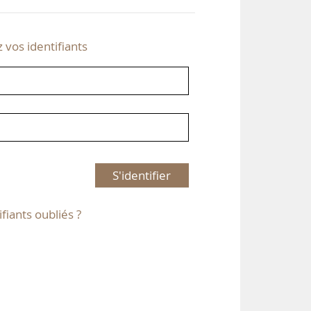
z vos identifiants
S'identifier
ifiants oubliés ?