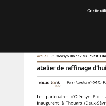
Découvrir sans engagement
Ce site uti
Menu
Accueil
Oléosyn Bio : 12 M€ investis dan
Oléosyn Bio : 12 M€ inves
atelier de raffinage d’hui
Paris - Actualité n°400792 - P
Les partenaires d’Oléosyn Bio - Av
inaugurent, à Thouars (Deux-Sèvre