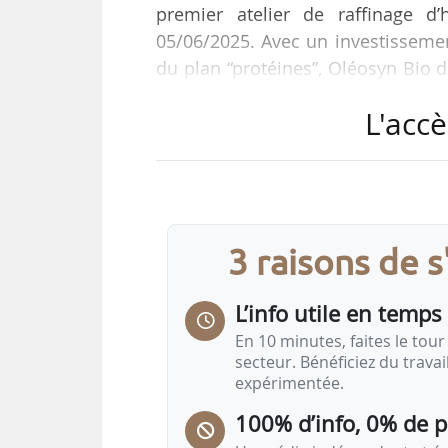
premier atelier de raffinage d’
05/06/2025. Avec un investisseme
du plan “protéines”, Oléosyn Bio d
bio, passant de 15 000 à 30 000 t
L'accè
capacité de transformation de 55 
En parallèle, Aurouze investit 5,
Nouvelle-Aquitaine et de l’Union 
Cet atelier repose…
3 raisons de 
L’info utile en temps 
En 10 minutes, faites le tour 
secteur. Bénéficiez du trava
expérimentée.
100% d’info, 0% de 