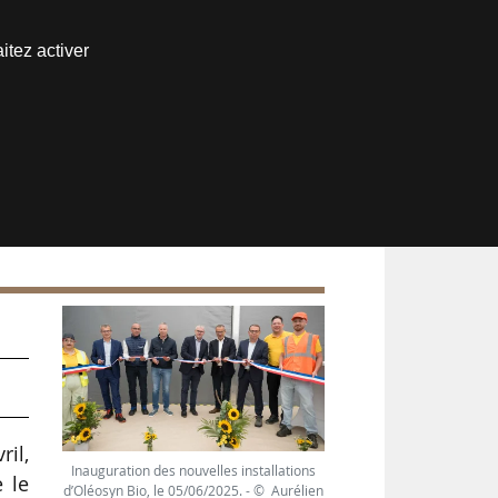
Nous joindre
itez activer
Espace abonné
n
ril,
Inauguration des nouvelles installations
e le
d’Oléosyn Bio, le 05/06/2025. - © Aurélien