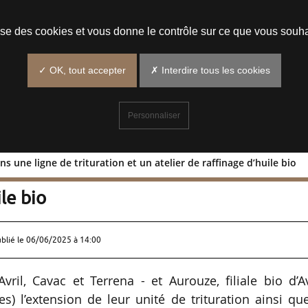
Prendre un rendez-vous
lise des cookies et vous donne le contrôle sur ce que vous souha
✓ OK, tout accepter
✗ Interdire tous les cookies
Personnaliser
s une ligne de trituration et un atelier de raffinage d’huile bio
tis dans une ligne de trituration et u
le bio
ublié le
06/06/2025 à 14:00
ril, Cavac et Terrena - et Aurouze, filiale bio d’Av
s) l’extension de leur unité de trituration ainsi qu