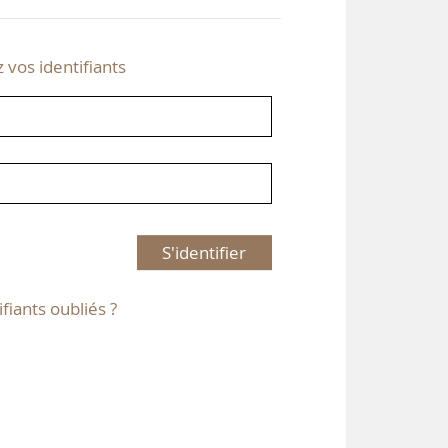
z vos identifiants
S'identifier
ifiants oubliés ?