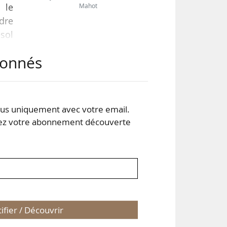
 le
Mahot
dre
esol
 une
abonnés
gion
bio.
s uniquement avec votre email.
 votre abonnement découverte
tifier / Découvrir