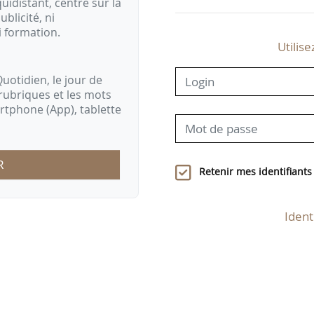
idistant, centré sur la
ublicité, ni
i formation.
Utilise
uotidien, le jour de
rubriques et les mots
artphone (App), tablette
R
Retenir mes identifiants
Ident