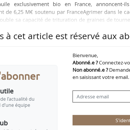
huile exclusivement bio en France, annoncent-ils
nt de 6,25 M€ soutenu par FranceAgrimer dans le ca
ouble sa capacité de trituration de graines de tourn
onnes par an. L’ensemble du site atteint désormais
s à cet article est réservé aux 
000 tonnes, toutes graines confondues.
6 M€ - avec le soutien du Fonds Avenir Bio, de la Ré
Bienvenue,
européenne - pour implanter une unité de raffinage 
Abonné.e ?
Connectez-vou
Non abonné.e ?
Demandez
s'abonner
en saisissant votre email.
utile
de l’actualité du
il d’une équipe
S'iden
pub