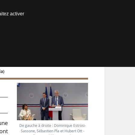
Nous joindre
itez activer
Espace abonné
la)
e
’une
De gauche à droite : Dominique Estrosi-
ont
Sassone, Sébastien Pla et Hubert Ott -