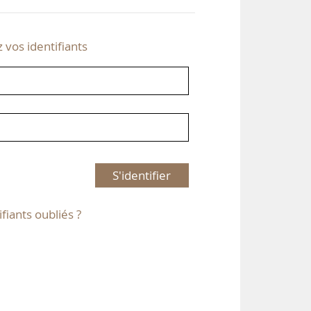
z vos identifiants
S'identifier
ifiants oubliés ?