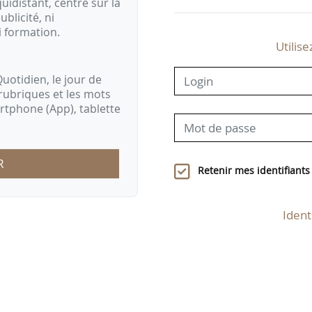
idistant, centré sur la
ublicité, ni
i formation.
Utilise
uotidien, le jour de
rubriques et les mots
artphone (App), tablette
R
Retenir mes identifiants
Ident