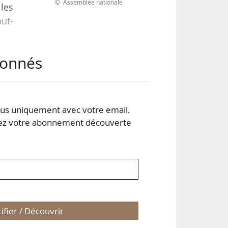
© Assemblée nationale
les
aut-
abonnés
non
 été
teur
s uniquement avec votre email.
 votre abonnement découverte
 le
tifier / Découvrir