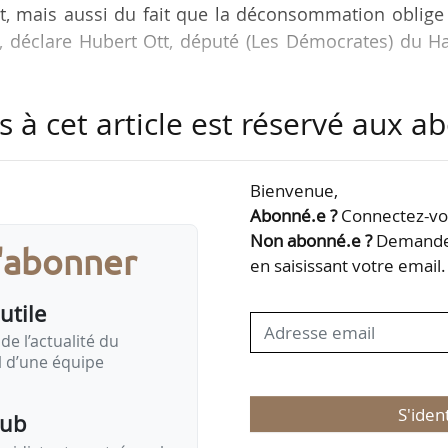
t, mais aussi du fait que la déconsommation oblige 
 », déclare Hubert Ott, député (Les Démocrates) du H
s à cet article est réservé aux 
e de la PPL prévenant le développement de vignes 
ui a fait l’objet d’un rapport dont les conclusions ont
stes, Écologistes et Républicains) de l’Aude et rappor
Bienvenue,
Abonné.e ?
Connectez-vou
Non abonné.e ?
Demandez
s'abonner
miques du Sénat a adopté sans modification le texte
en saisissant votre email.
t…
utile
de l’actualité du
il d’une équipe
S'iden
pub