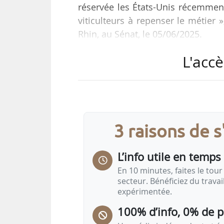
réservée les États-Unis récemmen
viticulteurs à repenser le métier
Rhin, au Sénat, le 05/06/2025.
L'accè
Le parlementaire est à l’origin
cultivées, déposée le 21/01/2025, q
présentées par le sénateur (Sociali
Sébastien Pla.
3 raisons de 
La commission des Affaires écono
21/05/2025, et aucun amendemen
L’info utile en temps 
En 10 minutes, faites le tour 
secteur. Bénéficiez du trava
expérimentée.
100% d’info, 0% de 