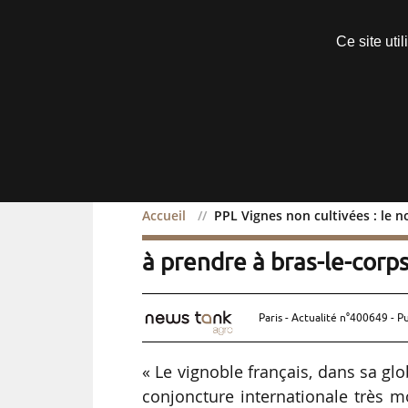
Découvrir sans engagement
Ce site uti
Menu
Accueil
PPL Vignes non cultivées : le n
PPL Vignes non cultivées
à prendre à bras-le-corps 
Paris - Actualité n°400649 - P
« Le vignoble français, dans sa glob
conjoncture internationale très 