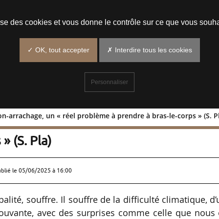
Prendre un rendez-vous
lise des cookies et vous donne le contrôle sur ce que vous souha
✓ OK, tout accepter
✗ Interdire tous les cookies
Personnaliser
on-arrachage, un « réel problème à prendre à bras-le-corps » (S. P
 : le non-arrachage, un « réel problèm
» (S. Pla)
ublié le
05/06/2025 à 16:00
alité, souffre. Il souffre de la difficulté climatique, d
mouvante, avec des surprises comme celle que nous 