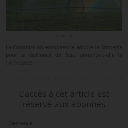
© pxhere
La Commission européenne adopte la Stratégie
pour la résilience de l’eau, annonce-t-elle le
04/06/2025.
« Cette stratégie ancrée dans la Vision à
l’horizon 2050 vise à restaurer et protéger le
L'accès à cet article est
cycle de l’eau, garantir un accès à une eau
propre et abordable pour tous, et créer une
réservé aux abonnés
économie de l’eau durable, résiliente,
intelligente et compétitive », indique la
Bienvenue,
Commission.