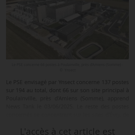
Le PSE concerne 66 postes à Poulainville, près d’Amiens (Somme) -
© Ynsect
Le PSE envisagé par Ynsect concerne 137 postes
sur 194 au total, dont 66 sur son site principal à
Poulainville, près d’Amiens (Somme), apprend
News Tank le 03/06/2025. Le reste des postes
concernés se concentrent sur les sites d’Évry, de
Paris et de Dole, malgré l’offre de reprise
L'accès à cet article est
présentée sur ce dernier.