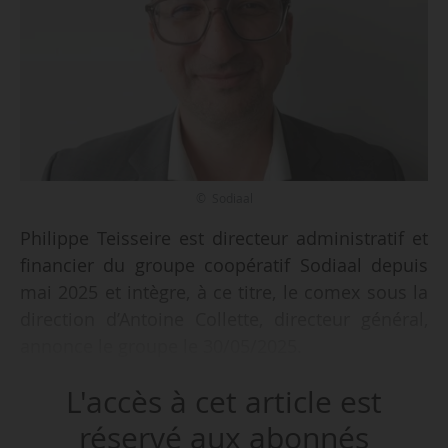
© Sodiaal
Philippe Teisseire est directeur administratif et
financier du groupe coopératif Sodiaal depuis
mai 2025 et intègre, à ce titre, le comex sous la
direction d’Antoine Collette, directeur général,
annonce le groupe le 30/05/2025.
L'accès à cet article est
« Reconnu pour son engagement en faveur
d’une finance responsable, Philippe Teisseire a
réservé aux abonnés