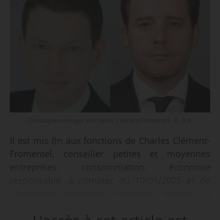
Christophe Leininger et Charles Clément-Fromentel - © D.R.
Il est mis fin aux fonctions de Charles Clément-
Fromentel, conseiller petites et moyennes
entreprises, consommation, économie
responsable, à compter du 10/01/2025 et de
Christophe Leininger, conseiller énergie, à
compter du 01/06/2025, par un arrêté du
président de la République, en date du