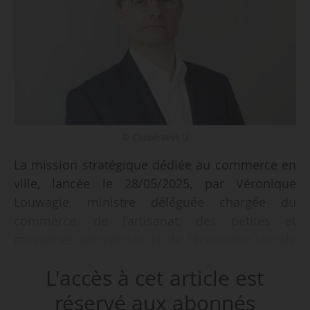
© Coopérative U
La mission stratégique dédiée au commerce en
ville, lancée le 28/05/2025, par Véronique
Louwagie, ministre déléguée chargée du
commerce, de l’artisanat, des petites et
moyennes entreprises et de l’économie sociale
et solidaire, et par Juliette Méadel, ministre
L'accès à cet article est
déléguée chargée de la ville, est confiée à
Dominique Schelcher, PDG de Coopérative U,
réservé aux abonnés