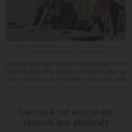
Gérard Clay, président, Olivier Leducq, DG et Gwenaël Elies DAF de
Tereos (de gauche à droite) - © News Tank
Tereos affiche des résultats en baisse pour son
exercice 2024-2025, clôt au 31/03/2025, avec un
chiffre d’affaires de 5,93 Md€, contre 7,14 Md€
pour 2023-2024, soit -17 %, et un résultat net qui
s’établit à 131 M€ (448 M€ pour 2023-2024, soit
-71 %), annonce le groupe le 28/05/2024.
L'accès à cet article est
Dans sa stratégie de désendettement, Tereos
réservé aux abonnés
finit son exercice avec 2,22 Md€ de dette nette