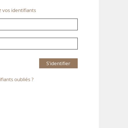
z vos identifiants
S'identifier
ifiants oubliés ?