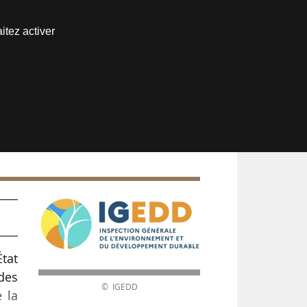
Nous joindre
itez activer
Espace abonné
tat
 des
© IGEDD
 la