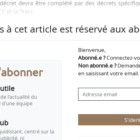
 décret devra être complété par des décrets spécifi
 et la Tracc.
s à cet article est réservé aux 
se en œuvre de la Tracc dans les politiques
l’énergie, des transports, de la construction et
ue « l’enjeu n’est pas d’imposer la Tracc comme 
Bienvenue,
is d’enclencher un processus progressif d’adaptat
Abonné.e ?
Connectez-vou
t des données fiables et facilement…
Non abonné.e ?
Demandez
s'abonner
en saisissant votre email.
utile
de l’actualité du
il d’une équipe
S'iden
pub
idistant, centré sur la
ublicité, ni