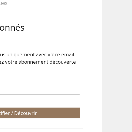
ques
abonnés
 de
 de
une
ion
s uniquement avec votre email.
 votre abonnement découverte
tifier / Découvrir