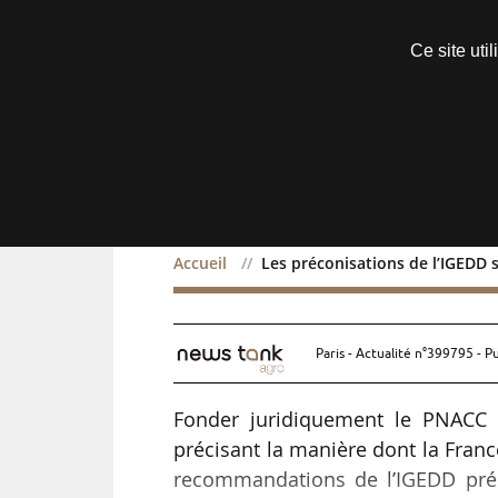
Découvrir sans engagement
Ce site uti
Menu
Accueil
Les préconisations de l’IGEDD 
Les préconisations de l’
Paris - Actualité n°399795 - P
Fonder juridiquement le PNACC e
précisant la manière dont la France
recommandations de l’IGEDD pré