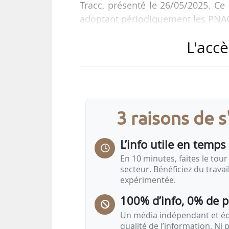
Tracc, présenté le 26/05/2025. Ce
adoptant périodiquement les PNACC
L'accè
Dans son rapport pour la mi
l’environnement, du climat, de 
l’urbanisme, l’IGEDD indique q
référence universelle unique ma
fondé sur des méthodes robustes e
3 raisons de 
L’info utile en temps 
En 10 minutes, faites le tour 
secteur. Bénéficiez du trava
expérimentée.
100% d’info, 0% de 
Un média indépendant et équ
qualité de l’information. Ni p