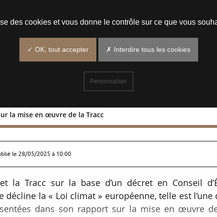
Prendre un rendez-vous
lise des cookies et vous donne le contrôle sur ce que vous souha
✓ OK, tout accepter
✗ Interdire tous les cookies
Personnaliser
sur la mise en œuvre de la Tracc
IGEDD sur la mise en œuvre de la Tracc
ublié le
28/05/2025 à 10:00
t la Tracc sur la base d’un décret en Conseil d’É
 décline la « Loi climat » européenne, telle est l’une
sentées dans son rapport sur la mise en œuvre de