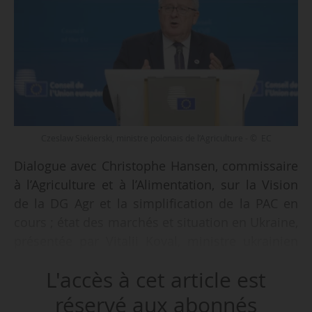
Czeslaw Siekierski, ministre polonais de l’Agriculture - © EC
Dialogue avec Christophe Hansen, commissaire
à l’Agriculture et à l’Alimentation, sur la Vision
de la DG Agr et la simplification de la PAC en
cours ; état des marchés et situation en Ukraine,
présentée par Vitalii Koval, ministre ukrainien
de l’Agriculture ; demande de nouvelles
L'accès à cet article est
simplifications sur le règlement déforestation :
les points abordés lors du Conseil Agrifish du
réservé aux abonnés