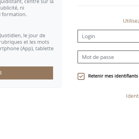
idistant, centré sur la
ublicité, ni
i formation.
Utilise
uotidien, le jour de
rubriques et les mots
artphone (App), tablette
R
Retenir mes identifiants
Ident