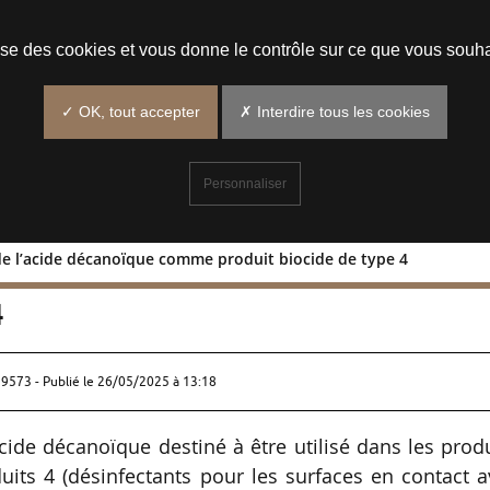
Prendre un rendez-vous
lise des cookies et vous donne le contrôle sur ce que vous souha
✓ OK, tout accepter
✗ Interdire tous les cookies
Personnaliser
de l’acide décanoïque comme produit biocide de type 4
l’AMM de l’acide décanoïque comme
4
99573 - Publié le
26/05/2025 à 13:18
acide décanoïque destiné à être utilisé dans les prod
uits 4 (désinfectants pour les surfaces en contact 