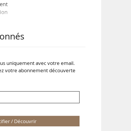
ment
sion
abonnés
ires
our
s uniquement avec votre email.
ure
 votre abonnement découverte
tifier / Découvrir