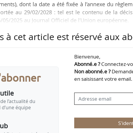
iments), dont la date a été fixée à l’annexe du règle
portée au 29/02/2028 : tel est le contenu de la déci
6/05/2025 au Journal Officiel de l’Union européenne.
s à cet article est réservé aux 
 délai supplémentaire accordé aux autorités sanita
HA (agence européenne des produits chimiques) p
ette substance biocide, utilisée comme désherbant.
Bienvenue,
Abonné.e ?
Connectez-vou
e, son utilisation est interdite dans l’agricult
Non abonné.e ?
Demandez
s'abonner
en saisissant votre email.
utile
de l’actualité du
il d’une équipe
S'iden
pub