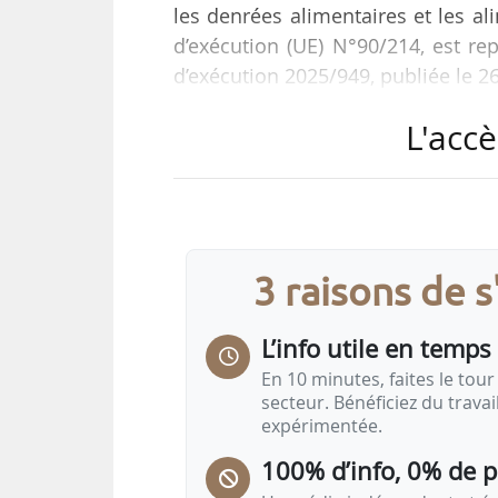
les denrées alimentaires et les al
d’exécution (UE) N°90/214, est re
d’exécution 2025/949, publiée le 2
L'accè
Cette décision est motivée par le
autrichiennes, ainsi qu’à l’EC
effectuer leur étude d’impact de c
Également appelée acide capriqu
3 raisons de 
biologique…
L’info utile en temps 
En 10 minutes, faites le tour 
secteur. Bénéficiez du trava
expérimentée.
100% d’info, 0% de 