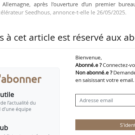
 Allemagne, après l’ouverture d’un premier burea
élérateur Seedhous, annonce-t-elle le 26/05/2025.
e-Rhin s’accompagne de la nomination d’Héloïse Le B
s à cet article est réservé aux 
, chargée du développement commercial et opération
ngénieure agroalimentaire de formation, Héloïse Le Ba
lga, entreprise agroalimentaire bretonne spécialisée 
Bienvenue,
ives végétales.
Abonné.e ?
Connectez-vou
Non abonné.e ?
Demandez
s'abonner
onfiée est de…
en saisissant votre email.
utile
de l’actualité du
il d’une équipe
S'iden
pub