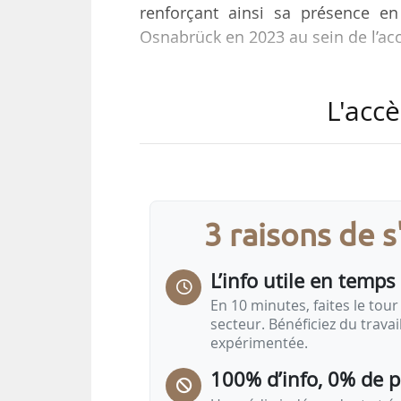
renforçant ainsi sa présence en
Osnabrück en 2023 au sein de l’acc
Cette nouvelle implantation outr
L'accè
en tant que directrice Allemagne
de la société sur le territoire. I
travaillé sur la stratégie RSE de O
les produits laitiers et les alternat
3 raisons de 
La mission prioritaire qui lui est c
L’info utile en temps 
En 10 minutes, faites le tour 
secteur. Bénéficiez du trava
expérimentée.
100% d’info, 0% de 