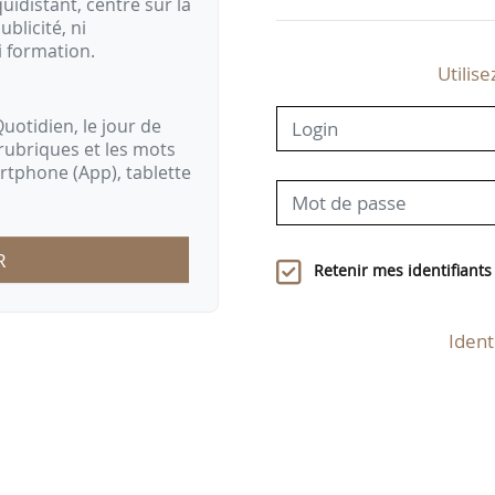
idistant, centré sur la
ublicité, ni
i formation.
Utilise
uotidien, le jour de
rubriques et les mots
artphone (App), tablette
R
Retenir mes identifiants
Ident