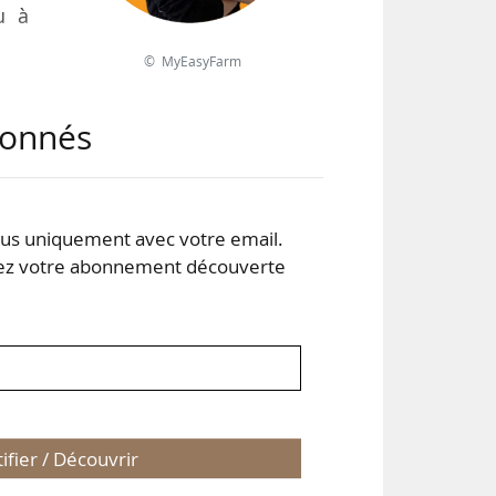
u à
© MyEasyFarm
ars
abonnés
nel
rs a
dans
s uniquement avec votre email.
 votre abonnement découverte
tifier / Découvrir