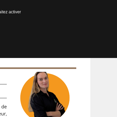
Nous joindre
itez activer
Espace abonné
 de
ur,