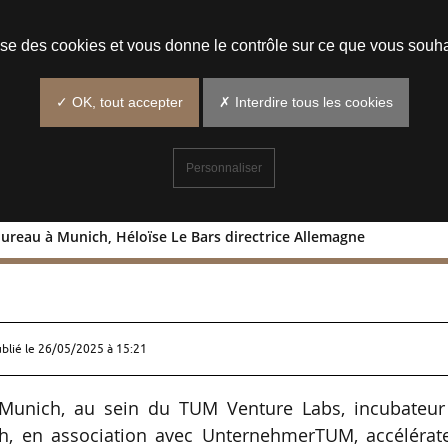
Prendre un rendez-vous
lise des cookies et vous donne le contrôle sur ce que vous souha
✓ OK, tout accepter
✗ Interdire tous les cookies
Personnaliser
ureau à Munich, Héloïse Le Bars directrice Allemagne
d’un bureau à Munich, Héloïse Le Bars
ublié le
26/05/2025 à 15:21
unich, au sein du TUM Venture Labs, incubateur
ch, en association avec UnternehmerTUM, accélérate