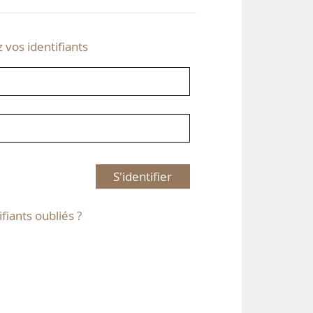
z vos identifiants
S'identifier
ifiants oubliés ?