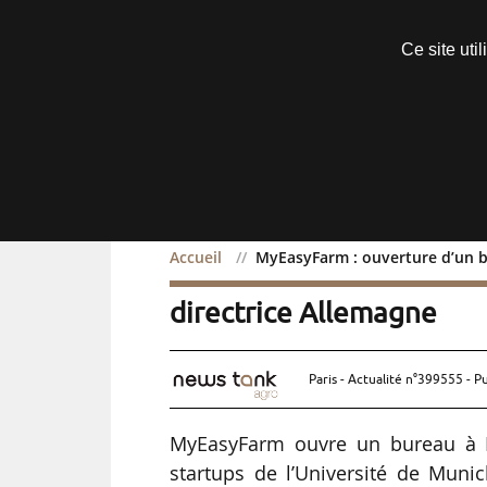
Découvrir sans engagement
Ce site uti
Menu
Accueil
MyEasyFarm : ouverture d’un b
MyEasyFarm : ouverture 
directrice Allemagne
Paris - Actualité n°399555 - P
MyEasyFarm ouvre un bureau à M
startups de l’Université de Muni