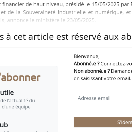
inancier de haut niveau, présidé le 15/05/2025 par 
et de la Souveraineté industrielle et numérique, et
ois, annonce le ministère le 23/05/2025.
s à cet article est réservé aux 
ication de l’accord de zonage en cas d’influenza avi
i 2024 durant la visite d’État en France du présiden
Bienvenue,
Abonné.e ?
Connectez-vou
anière concomitante l’embargo qui portait sur 
Non abonné.e ?
Demandez
s'abonner
nt des foyers d’IAHP. Les exportations de viande…
en saisissant votre email.
utile
de l’actualité du
il d’une équipe
S'iden
pub