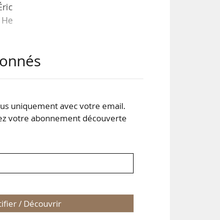
Éric
 He
abonnés
aire
t XI
s uniquement avec votre email.
les
 votre abonnement découverte
tifier / Découvrir