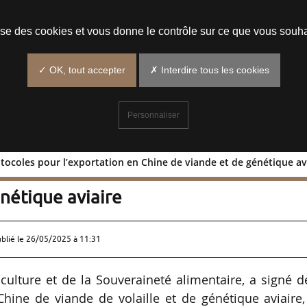
Prendre un rendez-vous
lise des cookies et vous donne le contrôle sur ce que vous souha
✓ OK, tout accepter
✗ Interdire tous les cookies
Personnaliser
otocoles pour l’exportation en Chine de viande et de génétique av
eux protocoles pour l’exportation en
nétique aviaire
ublié le
26/05/2025 à 11:31
iculture et de la Souveraineté alimentaire, a signé 
Chine de viande de volaille et de génétique aviaire