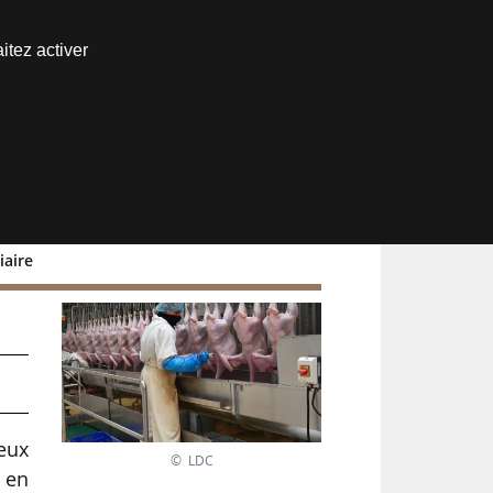
Nous joindre
itez activer
Espace abonné
iaire
deux
© LDC
, en