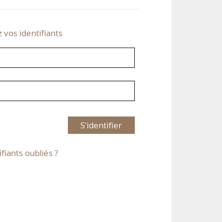
z vos identifiants
S'identifier
ifiants oubliés ?