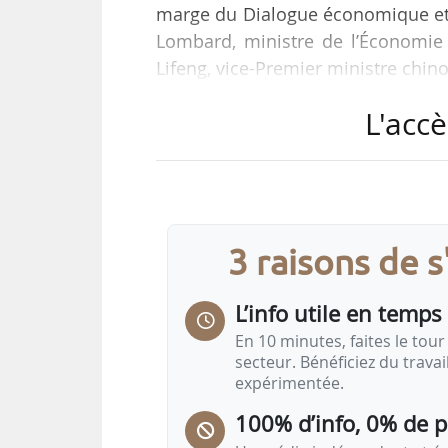
marge du Dialogue économique et f
Lombard, ministre de l’Économie 
Lifeng, vice-Premier ministre chin
L'accè
« Ces protocoles viennent en appl
hautement pathogène, adopté en ma
Jinping », indique le Masa.
En outre, la Chine a levé de m
3 raisons de 
départements ayant connu récemme
L’info utile en temps 
En 10 minutes, faites le tour 
secteur. Bénéficiez du trava
expérimentée.
100% d’info, 0% de 