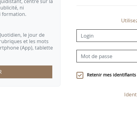
idistant, centré sur la
ublicité, ni
i formation.
Utilise
uotidien, le jour de
rubriques et les mots
artphone (App), tablette
R
Retenir mes identifiants
Ident