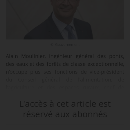
© Gouvernement
Alain Moulinier, ingénieur général des ponts,
des eaux et des forêts de classe exceptionnelle,
n’occupe plus ses fonctions de vice-président
du Conseil général de l’alimentation, de
l’agriculture et des espaces ruraux, chef de
service de l’inspection générale du ministère
L'accès à cet article est
chargé de l’agriculture, depuis le 24/05/2025, sur
sa demande, selon un décret du 23/05/2025,
réservé aux abonnés
publié au Journal officiel le 24/05/2025.