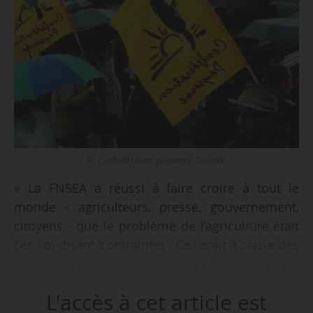
© Confédération paysanne Gironde
« La FNSEA a réussi à faire croire à tout le
monde - agriculteurs, presse, gouvernement,
citoyens - que le problème de l’agriculture était
ces soi-disant ‘contraintes’. Ce serait à cause des
normes environnementales qu’il y a autant de
souffrance dans le monde paysan. La FNSEA,
L'accès à cet article est
avec la complicité du gouvernement, a forcé