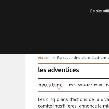
Découvrir sans engagement
Ce site uti
Menu
Accueil
Parsada : cinq plans d’actions 
Parsada : cinq plans d’ac
les adventices
Paris - Actualité n°399401 - P
Les cinq plans d’actions de la « v
comité interfilières, annonce le mi