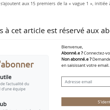
s’ajoutent aux 15 premiers de la « vague 1 », initiée 
 des menaces majeures pour les filières agrico
s à cet article est réservé aux 
 et les adventices, et, pour certains, anticipent l’arr
s un contexte de changement climatique. Ils portent a
Bienvenue,
our la filière grandes cultures ;
Abonné.e ?
Connectez-vou
ecteurs ou non de phytovirus, bactéries et phytopla
Non abonné.e ?
Demandez
s'abonner
en saisissant votre email.
puret…
utile
de l’actualité du
il d’une équipe
S'iden
pub