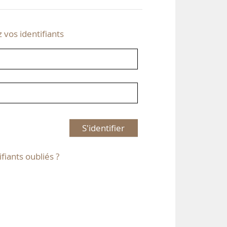
z vos identifiants
S'identifier
ifiants oubliés ?