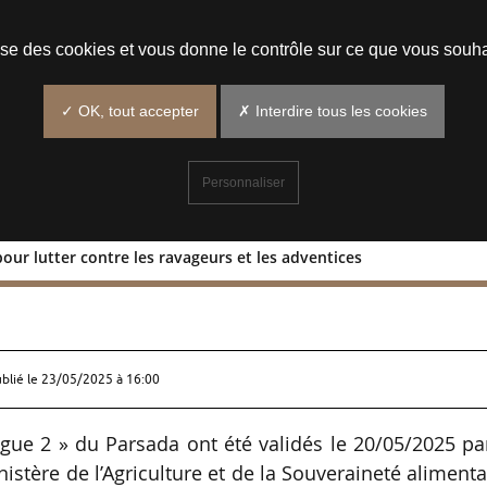
Prendre un rendez-vous
lise des cookies et vous donne le contrôle sur ce que vous souha
✓ OK, tout accepter
✗ Interdire tous les cookies
Personnaliser
pour lutter contre les ravageurs et les adventices
tions pour lutter contre les ravageurs 
ublié le
23/05/2025 à 16:00
ague 2 » du Parsada ont été validés le 20/05/2025 pa
nistère de l’Agriculture et de la Souveraineté alimenta