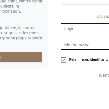
idistant, centré sur la
ublicité, ni
i formation.
Utilise
uotidien, le jour de
rubriques et les mots
artphone (App), tablette
R
Retenir mes identifiants
Ident