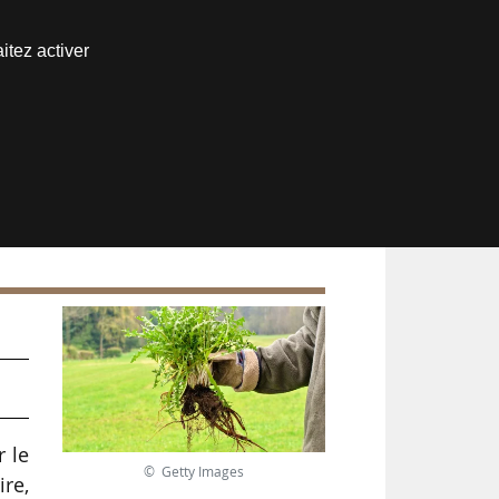
Nous joindre
itez activer
Espace abonné
et
r le
© Getty Images
ire,