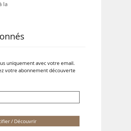
à la
les
abonnés
ivée
insi
s uniquement avec votre email.
smes
 votre abonnement découverte
tifier / Découvrir