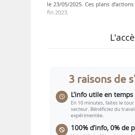
le 23/05/2025. Ces plans d’actions 
fin 2023.
Ces nouveaux plans concernent
L'accè
françaises, telles que les ravageurs
de ravageurs sur le territoire dan
sur :
• le mildiou de la pomme de terre p
• les insectes piqueurs-suceurs v
3 raisons de 
pour la filière grandes cultures ;
• les adventices pour maîtriser la 
L’info utile en temps 
En 10 minutes, faites le tour 
secteur. Bénéficiez du trava
expérimentée.
100% d’info, 0% de 