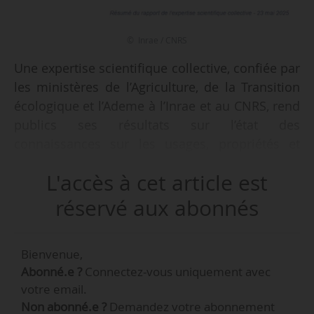
© Inrae / CNRS
Une expertise scientifique collective, confiée par
les ministères de l’Agriculture, de la Transition
écologique et l’Ademe à l’Inrae et au CNRS, rend
publics ses résultats sur l’état des
connaissances sur les usages, propriétés et
recyclage des plastiques en agriculture et pour
L'accès à cet article est
l’alimentation, mais aussi sur leurs impacts sur
l’environnement et la santé, le 23/05/2025.
réservé aux abonnés
Cette expertise met aussi en avant les besoins
Bienvenue,
de recherche pour mieux intégrer les
Abonné.e ?
Connectez-vous uniquement avec
alternatives aux plastiques, pour simplifier les
votre email.
compositions et les structures, et pour mieux
Non abonné.e ?
Demandez votre abonnement
analyser les besoins des acteurs des secteurs