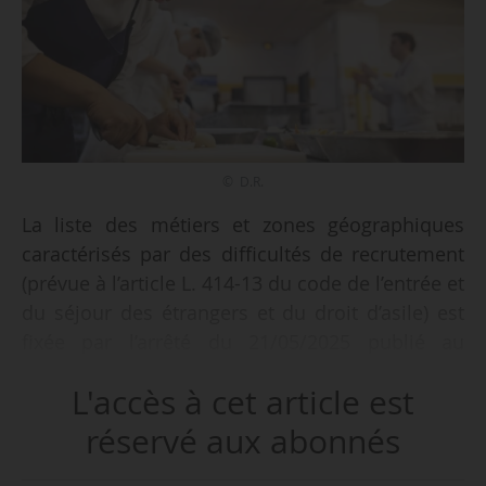
© D.R.
La liste des métiers et zones géographiques
caractérisés par des difficultés de recrutement
(prévue à l’article L. 414-13 du code de l’entrée et
du séjour des étrangers et du droit d’asile) est
fixée par l’arrêté du 21/05/2025 publié au
Journal officiel le 22/05/2025.
L'accès à cet article est
Le Gouvernement a adressé aux partenaires
réservé aux abonnés
sociaux, le 21/02/2025, un projet d’arrêté listant