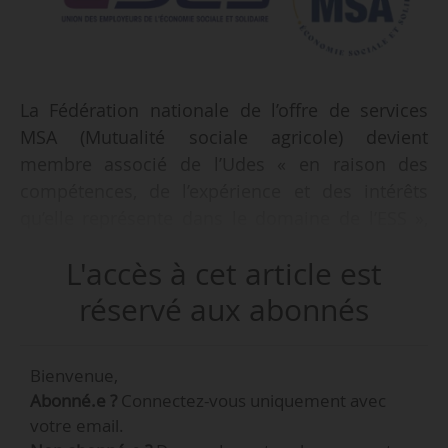
La Fédération nationale de l’offre de services
MSA (Mutualité sociale agricole) devient
membre associé de l’Udes « en raison des
compétences, de l’expérience et des intérêts
qu’elle représente dans le domaine de l’ESS »,
indique le conseil d’administration de l’Union
L'accès à cet article est
des employeurs de l’économie sociale et
solidaire le 20/05/2025.
réservé aux abonnés
La Fnos MSA réunit plus de 435 structures et
Bienvenue,
associations implantées en France, en
Abonné.e ?
Connectez-vous uniquement avec
particulier dans le monde rural, et représente
votre email.
plus de 260 M€ de chiffre d’affaires annuel. Elle