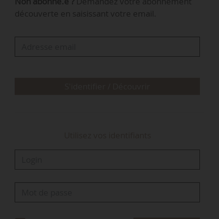
Non abonné.e ?
Demandez votre abonnement
fédère des réseaux et associations de l’offre de
découverte en saisissant votre email.
services ESS de la MSA. Son rôle est
d’accompagner les structures et d’outiller les
responsables dans le développement de projets
d’utilité sociale sur les territoires.
La Fnos regroupe les associations nationales de
S'identifier / Découvrir
l’offre de services…
Utilisez vos identifiants