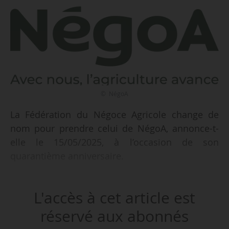
© NégoA
La Fédération du Négoce Agricole change de
nom pour prendre celui de NégoA, annonce-t-
elle le 15/05/2025, à l’occasion de son
quarantième anniversaire.
« Cette transformation marque l’aboutissement
L'accès à cet article est
d’une profonde réflexion stratégique engagée
depuis plusieurs années. La Fédération,
réservé aux abonnés
initialement créée sous le nom de l’INAC