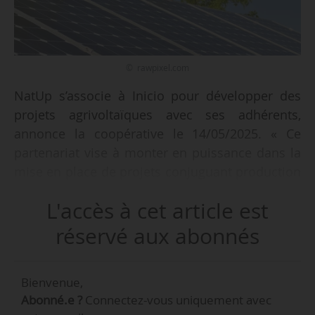
© rawpixel.com
NatUp s’associe à Inicio pour développer des
projets agrivoltaïques avec ses adhérents,
annonce la coopérative le 14/05/2025. « Ce
partenariat vise à monter en puissance dans la
mise en place de projets conjuguant production
agricole et énergie solaire. Il intervient dans un
L'accès à cet article est
contexte agricole en évolution où la production
d’énergie renouvelable fait partie du métier de
réservé aux abonnés
l’agriculteur », indique NatUp.
Bienvenue,
« L’agrivoltaïsme est une opportunité pour notre
Abonné.e ?
Connectez-vous uniquement avec
territoire, et nous voulons être aux côtés de nos